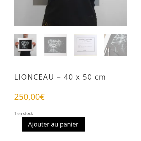
LIONCEAU – 40 x 50 cm
250,00
€
1 en stock
Ajouter au panier
quantité
de